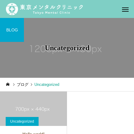
BLOG
Uncategorized
ブログ
Uncategorized
Uncategorized