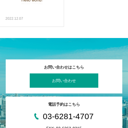
Hello world!
2022.12.07
お問い合わせはこちら
お問い合わせ
電話予約はこちら
03-6281-4707