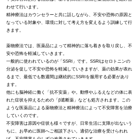
わせて行います。
精神療法はカウンセラーと共に話しながら、不安や恐怖の原因と
なっている対象や、環境に対して考え方を変えるよう訓練して行
きます。
薬物療法では、医薬品によって精神的に落ち着きを取り戻し、不
安や恐怖を軽減していきます。
一般的に使われているのが「SSRI」です。SSRIはセロトニンの
分泌を促して不安や恐怖を軽減していきますが、薬の効果が表れ
るまで、最低でも数週間は継続的にSSRIを服用する必要があり
ます。
他にも脳神経に働く「抗不安薬」や。動悸やふるえなどの体に表
れた症状を抑えるための「β遮断薬」なども処方されます。この
ような医薬品による薬物療法と精神療法によって不安障害を治療
していくのです。
不安障害は原因や症状も様々ですが、日常生活に支障が出ないう
ちに、お早めに医師へご相談下さい。適切な治療を受けられれ
ば、不安障害も少しずつ改善されていきます。